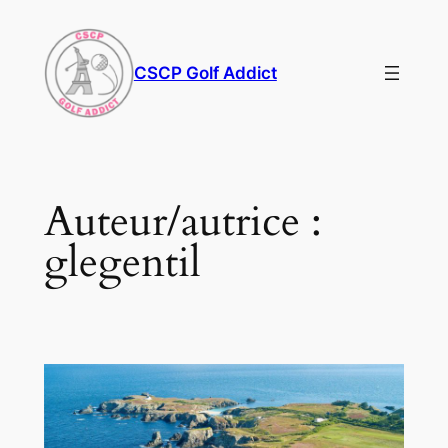
Aller
au
contenu
CSCP Golf Addict
Auteur/autrice :
glegentil