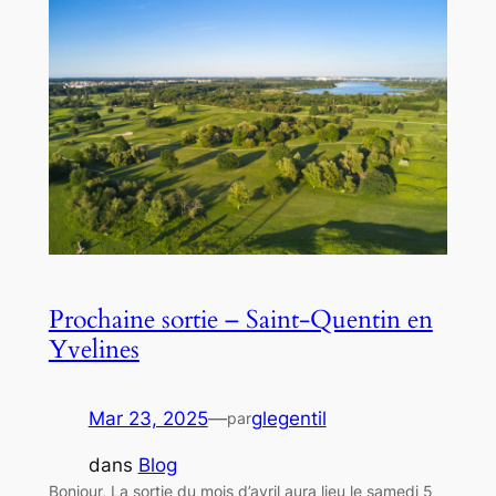
Prochaine sortie – Saint-Quentin en
Yvelines
Mar 23, 2025
—
glegentil
par
dans
Blog
Bonjour, La sortie du mois d’avril aura lieu le samedi 5